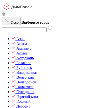
Выберите город
Close
Азов
Анапа
Армавир
Архыз
Астрахань
Балаково
Буйнакск
Владикавказ
Волгоград
Волгодонск
Волжский
Геленджик
Горячий ключ
Грозный
Дербент