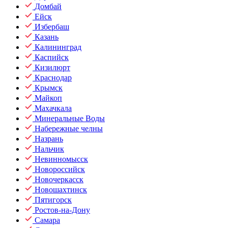
Домбай
Ейск
Избербаш
Казань
Калининград
Каспийск
Кизилюрт
Краснодар
Крымск
Майкоп
Махачкала
Минеральные Воды
Набережные челны
Назрань
Нальчик
Невинномысск
Новороссийск
Новочеркасск
Новошахтинск
Пятигорск
Ростов-на-Дону
Самара