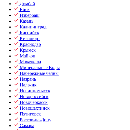
Домбай
Ейск
Избербаш
Казань
Калининград
Каспийск
Кизилюрт
Краснодар
Крымск
Майкоп
Махачкала
Минеральные Воды
Набережные челны
Назрань
Нальчик
Невинномысск
Новороссийск
Новочеркасск
Новошахтинск
Пятигорск
Ростов-на-Дону
Самара