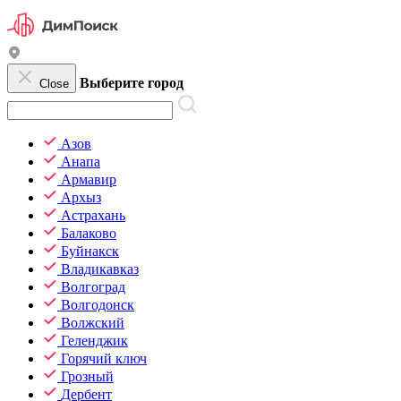
Выберите город
Close
Азов
Анапа
Армавир
Архыз
Астрахань
Балаково
Буйнакск
Владикавказ
Волгоград
Волгодонск
Волжский
Геленджик
Горячий ключ
Грозный
Дербент