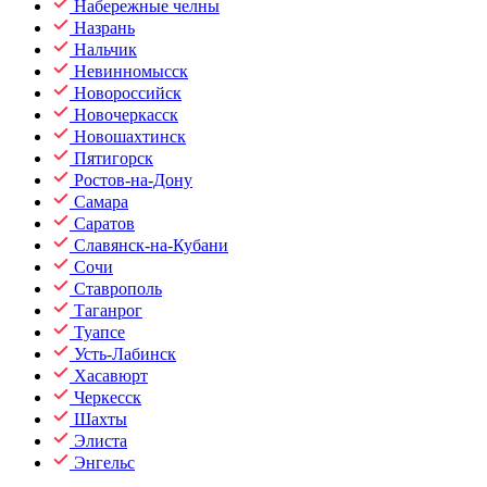
Набережные челны
Назрань
Нальчик
Невинномысск
Новороссийск
Новочеркасск
Новошахтинск
Пятигорск
Ростов-на-Дону
Самара
Саратов
Славянск-на-Кубани
Сочи
Ставрополь
Таганрог
Туапсе
Усть-Лабинск
Хасавюрт
Черкесск
Шахты
Элиста
Энгельс