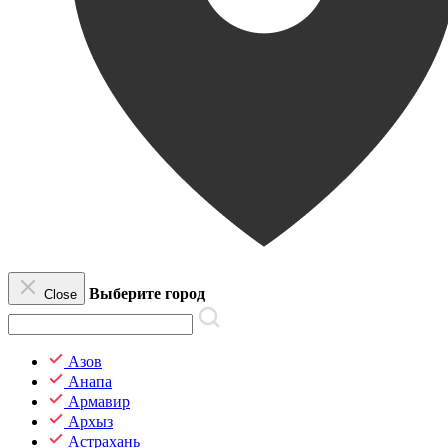
Выберите город
Close
Азов
Анапа
Армавир
Архыз
Астрахань