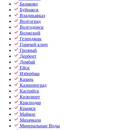
Балаково
Буйнакск
Владикавказ
Волгоград
Волгодонск
Волжский
Геленджик
Горячий ключ
Грозный
Дербент
Домбай
Ейск
Избербаш
Казань
Калининград
Каспийск
Кизилюрт
Краснодар
Крымск
Майкоп
Махачкала
Минеральные Воды