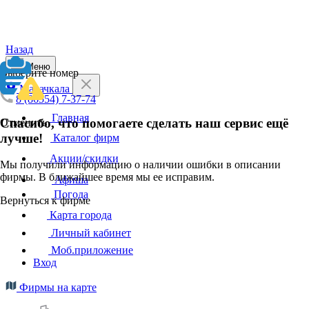
Назад
Меню
Выберите номер
Махачкала
8 (86554) 7-37-74
Главная
Спасибо, что помогаете сделать наш сервис ещё
Отменить
лучше!
Каталог фирм
Акции/скидки
Мы получили информацию о наличии ошибки в описании
фирмы. В ближайшее время мы ее исправим.
Афиша
Погода
Вернуться к фирме
Карта города
Личный кабинет
Моб.приложение
Вход
Фирмы на карте