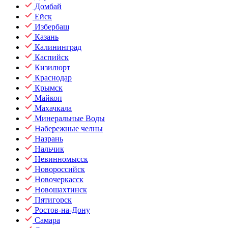
Домбай
Ейск
Избербаш
Казань
Калининград
Каспийск
Кизилюрт
Краснодар
Крымск
Майкоп
Махачкала
Минеральные Воды
Набережные челны
Назрань
Нальчик
Невинномысск
Новороссийск
Новочеркасск
Новошахтинск
Пятигорск
Ростов-на-Дону
Самара