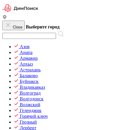
Выберите город
Close
Азов
Анапа
Армавир
Архыз
Астрахань
Балаково
Буйнакск
Владикавказ
Волгоград
Волгодонск
Волжский
Геленджик
Горячий ключ
Грозный
Дербент