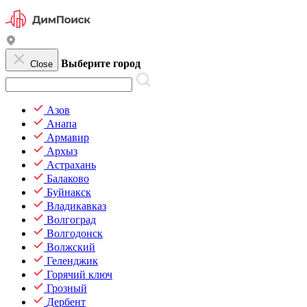
Выберите город
Close
Азов
Анапа
Армавир
Архыз
Астрахань
Балаково
Буйнакск
Владикавказ
Волгоград
Волгодонск
Волжский
Геленджик
Горячий ключ
Грозный
Дербент