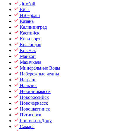
Домбай
Ейск
Избербаш
Казань
Калининград
Каспийск
Кизилюрт
Краснодар
Крымск
Майкоп
Махачкала
Минеральные Воды
Набережные челны
Назрань
Нальчик
Невинномысск
Новороссийск
Новочеркасск
Новошахтинск
Пятигорск
Ростов-на-Дону
Самара