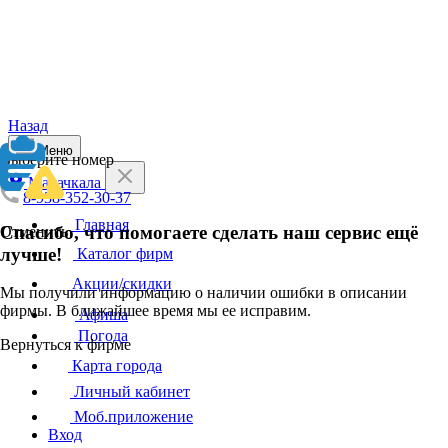
Назад
Меню
Выберите номер
Махачкала
8-938-352-30-37
Главная
Спасибо, что помогаете сделать наш сервис ещё
Отменить
лучше!
Каталог фирм
Акции/скидки
Мы получили информацию о наличии ошибки в описании
фирмы. В ближайшее время мы ее исправим.
Афиша
Погода
Вернуться к фирме
Карта города
Личный кабинет
Моб.приложение
Вход