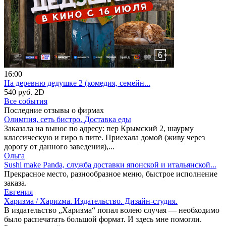
16:00
На деревню дедушке 2 (комедия, семейн...
540 руб.
2D
Все события
Последние отзывы о фирмах
Олимпия, сеть бистро. Доставка еды
Заказала на вынос по адресу: пер Крымский 2, шаурму
классическую и гиро в пите. Приехала домой (живу через
дорогу от данного заведения),...
Ольга
Sushi make Panda, служба доставки японской и итальянской...
Прекрасное место, разнообразное меню, быстрое исполнение
заказа.
Евгения
Харизма / Хариzма. Издательство. Дизайн-студия.
В издательство „Харизма“ попал волею случая — необходимо
было распечатать большой формат. И здесь мне помогли.