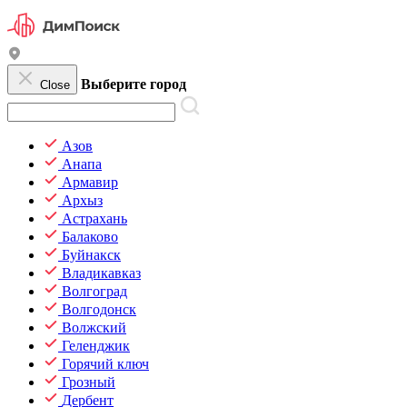
Выберите город
Close
Азов
Анапа
Армавир
Архыз
Астрахань
Балаково
Буйнакск
Владикавказ
Волгоград
Волгодонск
Волжский
Геленджик
Горячий ключ
Грозный
Дербент