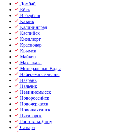
Домбай
Ейск
Избербаш
Казань
Калининград
Каспийск
Кизилюрт
Краснодар
Крымск
Майкоп
Махачкала
Минеральные Воды
Набережные челны
Назрань
Нальчик
Невинномысск
Новороссийск
Новочеркасск
Новошахтинск
Пятигорск
Ростов-на-Дону
Самара