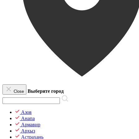
Выберите город
Close
Азов
Анапа
Армавир
Архыз
Астрахань