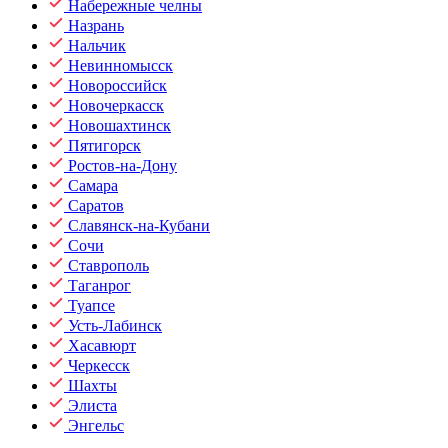
Набережные челны
Назрань
Нальчик
Невинномысск
Новороссийск
Новочеркасск
Новошахтинск
Пятигорск
Ростов-на-Дону
Самара
Саратов
Славянск-на-Кубани
Сочи
Ставрополь
Таганрог
Туапсе
Усть-Лабинск
Хасавюрт
Черкесск
Шахты
Элиста
Энгельс