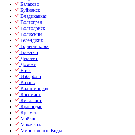
Балаково
Буйнакск
Владикавказ
Волгоград
Волгодонск
Волжский
Геленджик
Горячий ключ
Грозный
Дербент
Домбай
Ейск
Избербаш
Казань
Калининград
Каспийск
Кизилюрт
Краснодар
Крымск
Майкоп
Махачкала
Минеральные Воды