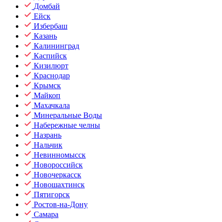
Домбай
Ейск
Избербаш
Казань
Калининград
Каспийск
Кизилюрт
Краснодар
Крымск
Майкоп
Махачкала
Минеральные Воды
Набережные челны
Назрань
Нальчик
Невинномысск
Новороссийск
Новочеркасск
Новошахтинск
Пятигорск
Ростов-на-Дону
Самара