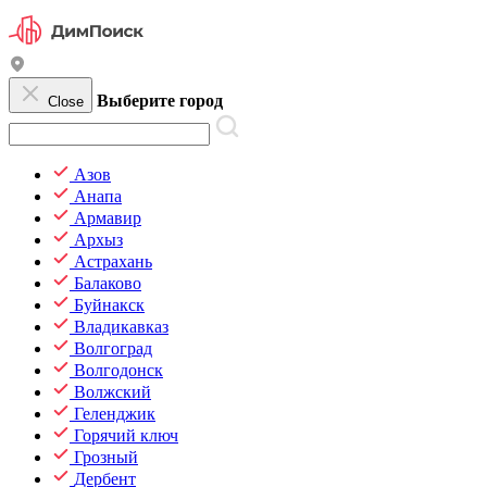
Выберите город
Close
Азов
Анапа
Армавир
Архыз
Астрахань
Балаково
Буйнакск
Владикавказ
Волгоград
Волгодонск
Волжский
Геленджик
Горячий ключ
Грозный
Дербент