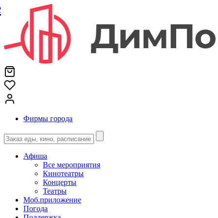
е
Фирмы города
Афиша
Все мероприятия
Кинотеатры
Концерты
Театры
Моб.приложение
Погода
Поддержка