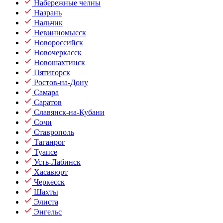
Набережные челны
Назрань
Нальчик
Невинномысск
Новороссийск
Новочеркасск
Новошахтинск
Пятигорск
Ростов-на-Дону
Самара
Саратов
Славянск-на-Кубани
Сочи
Ставрополь
Таганрог
Туапсе
Усть-Лабинск
Хасавюрт
Черкесск
Шахты
Элиста
Энгельс