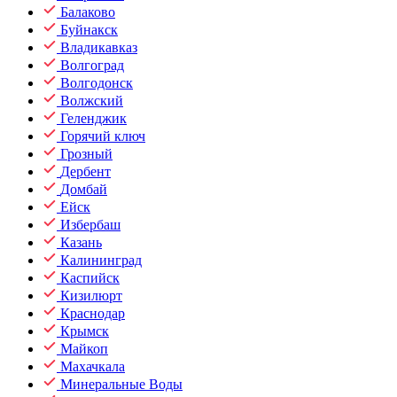
Балаково
Буйнакск
Владикавказ
Волгоград
Волгодонск
Волжский
Геленджик
Горячий ключ
Грозный
Дербент
Домбай
Ейск
Избербаш
Казань
Калининград
Каспийск
Кизилюрт
Краснодар
Крымск
Майкоп
Махачкала
Минеральные Воды