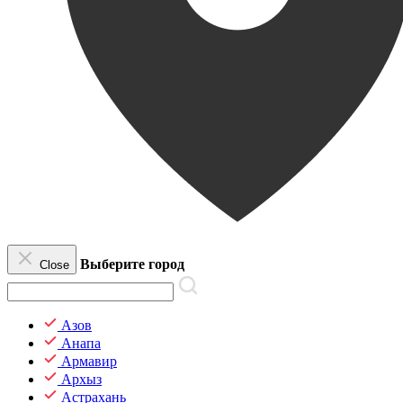
Выберите город
Close
Азов
Анапа
Армавир
Архыз
Астрахань