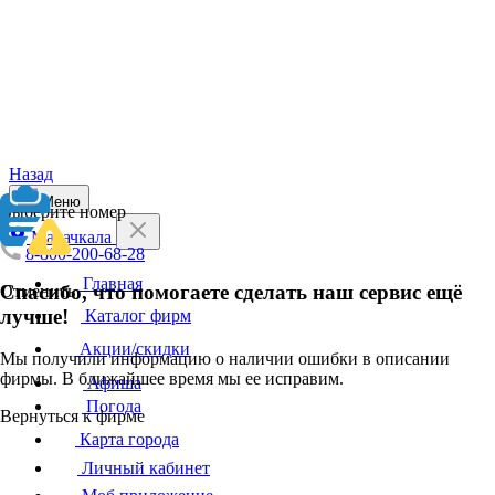
Назад
Меню
Выберите номер
Махачкала
8-800-200-68-28
Главная
Спасибо, что помогаете сделать наш сервис ещё
Отменить
лучше!
Каталог фирм
Акции/скидки
Мы получили информацию о наличии ошибки в описании
фирмы. В ближайшее время мы ее исправим.
Афиша
Погода
Вернуться к фирме
Карта города
Личный кабинет