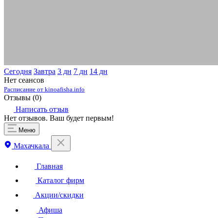
Сегодня
Завтра
3 дн
7 дн
14 дн
Нет сеансов
Расписание от kinoafisha.info
Отзывы (
0
)
Написать отзыв
Нет отзывов. Ваш будет первым!
Меню
Махачкала
Главная
Каталог фирм
Акции/скидки
Афиша