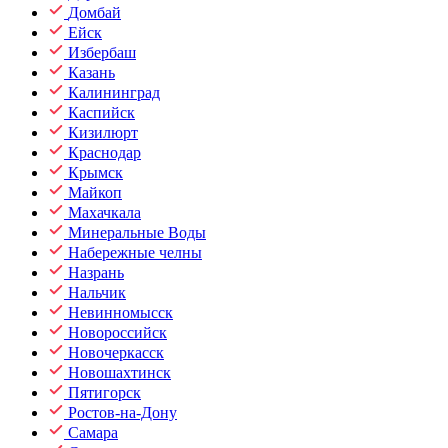
Домбай
Ейск
Избербаш
Казань
Калининград
Каспийск
Кизилюрт
Краснодар
Крымск
Майкоп
Махачкала
Минеральные Воды
Набережные челны
Назрань
Нальчик
Невинномысск
Новороссийск
Новочеркасск
Новошахтинск
Пятигорск
Ростов-на-Дону
Самара