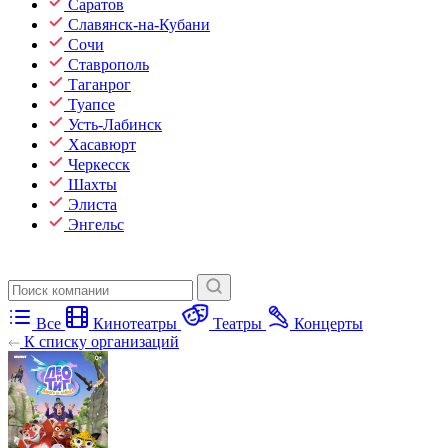
Саратов
Славянск-на-Кубани
Сочи
Ставрополь
Таганрог
Туапсе
Усть-Лабинск
Хасавюрт
Черкесск
Шахты
Элиста
Энгельс
Все
Кинотеатры
Театры
Концерты
К списку организаций