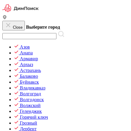
Выберите город
Close
Азов
Анапа
Армавир
Архыз
Астрахань
Балаково
Буйнакск
Владикавказ
Волгоград
Волгодонск
Волжский
Геленджик
Горячий ключ
Грозный
Дербент