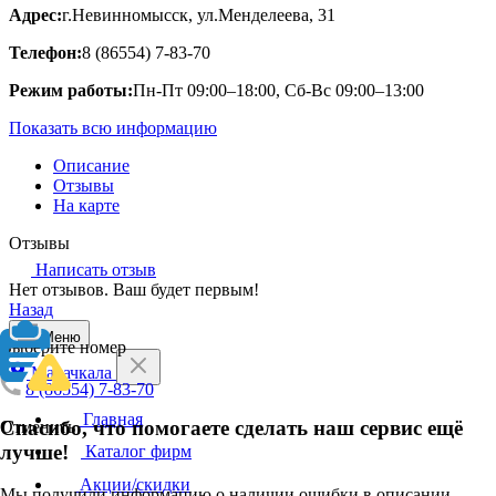
Адрес:
г.Невинномысск, ул.Менделеева, 31
Телефон:
8 (86554) 7-83-70
Режим работы:
Пн-Пт 09:00–18:00, Сб-Вс 09:00–13:00
Показать всю информацию
Описание
Отзывы
На карте
Отзывы
Написать отзыв
Нет отзывов. Ваш будет первым!
Назад
Меню
Выберите номер
Махачкала
8 (86554) 7-83-70
Главная
Спасибо, что помогаете сделать наш сервис ещё
Отменить
лучше!
Каталог фирм
Акции/скидки
Мы получили информацию о наличии ошибки в описании