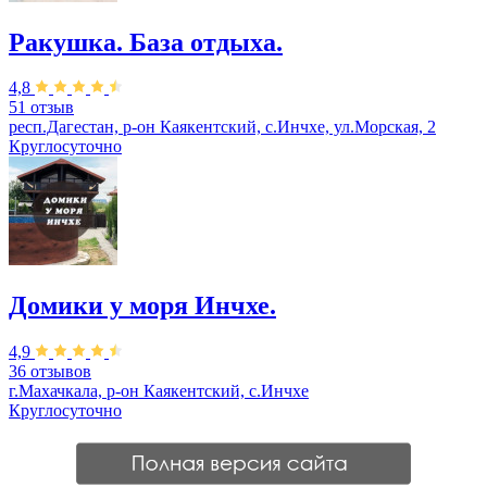
Ракушка. База отдыха.
4,8
51 отзыв
респ.Дагестан, р-он Каякентский, с.Инчхе, ул.Морская, 2
Круглосуточно
Домики у моря Инчхе.
4,9
36 отзывов
г.Махачкала, р-он Каякентский, с.Инчхе
Круглосуточно