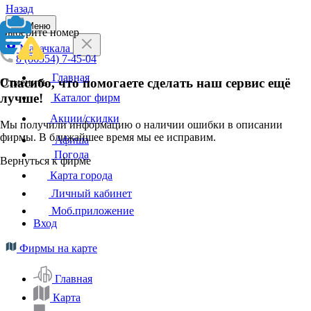
Назад
Меню
Выберите номер
Махачкала
8 (86554) 7-45-04
Главная
Спасибо, что помогаете сделать наш сервис ещё
Отменить
лучше!
Каталог фирм
Акции/скидки
Мы получили информацию о наличии ошибки в описании
фирмы. В ближайшее время мы ее исправим.
Афиша
Погода
Вернуться к фирме
Карта города
Личный кабинет
Моб.приложение
Вход
Фирмы на карте
Главная
Карта