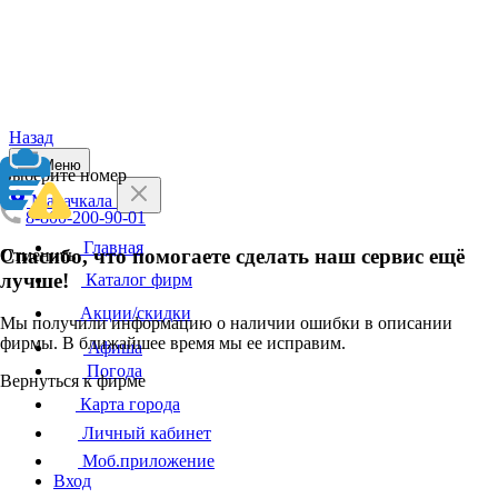
Назад
Меню
Выберите номер
Махачкала
8-800-200-90-01
Главная
Спасибо, что помогаете сделать наш сервис ещё
Отменить
лучше!
Каталог фирм
Акции/скидки
Мы получили информацию о наличии ошибки в описании
фирмы. В ближайшее время мы ее исправим.
Афиша
Погода
Вернуться к фирме
Карта города
Личный кабинет
Моб.приложение
Вход