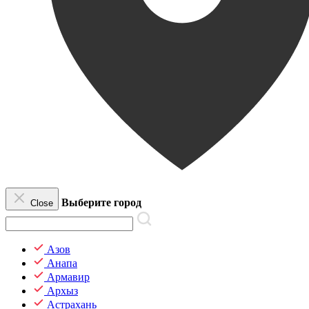
Выберите город
Close
Азов
Анапа
Армавир
Архыз
Астрахань