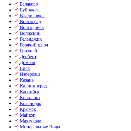
Балаково
Буйнакск
Владикавказ
Волгоград
Волгодонск
Волжский
Геленджик
Горячий ключ
Грозный
Дербент
Домбай
Ейск
Избербаш
Казань
Калининград
Каспийск
Кизилюрт
Краснодар
Крымск
Майкоп
Махачкала
Минеральные Воды