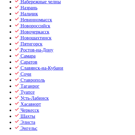
Набережные челны
Назрань
Нальчик
Невинномысск
Новороссийск
Новочеркасск
Новошахтинск
Пятигорск
Ростов-на-Дону
Самара
Саратов
Славянск-на-Кубани
Сочи
Ставрополь
Таганрог
Туапсе
Усть-Лабинск
Хасавюрт
Черкесск
Шахты
Элиста
Энгельс