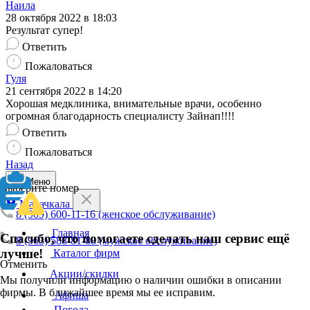
Наила
28 октября 2022 в 18:03
Результат супер!
Ответить
Пожаловаться
Гуля
21 сентября 2022 в 14:20
Хорошая медклиника, внимательные врачи, особенно
огромная благодарность специалисту Зайнап!!!!
Ответить
Пожаловаться
Назад
Меню
Выберите номер
Махачкала
8 (909) 600-11-16 (женское обслуживание)
Главная
Спасибо, что помогаете сделать наш сервис ещё
8 (963) 588-81-88 (мужское обслуживание)
лучше!
Каталог фирм
Отменить
Акции/скидки
Мы получили информацию о наличии ошибки в описании
фирмы. В ближайшее время мы ее исправим.
Афиша
Погода