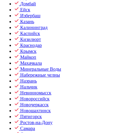
Домбай
Ейск
Избербаш
Казань
Калининград
Каспийск
Кизилюрт
Краснодар
Крымск
Майкоп
Махачкала
Минеральные Воды
Набережные челны
Назрань
Нальчик
Невинномысск
Новороссийск
Новочеркасск
Новошахтинск
Пятигорск
Ростов-на-Дону
Самара