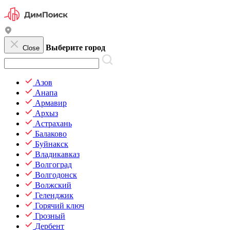
Выберите город
Close
Азов
Анапа
Армавир
Архыз
Астрахань
Балаково
Буйнакск
Владикавказ
Волгоград
Волгодонск
Волжский
Геленджик
Горячий ключ
Грозный
Дербент