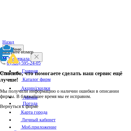
Назад
Меню
Выберите номер
Махачкала
8 (928) 595-24-05
Главная
Спасибо, что помогаете сделать наш сервис ещё
Отменить
лучше!
Каталог фирм
Акции/скидки
Мы получили информацию о наличии ошибки в описании
фирмы. В ближайшее время мы ее исправим.
Афиша
Погода
Вернуться к фирме
Карта города
Личный кабинет
Моб.приложение