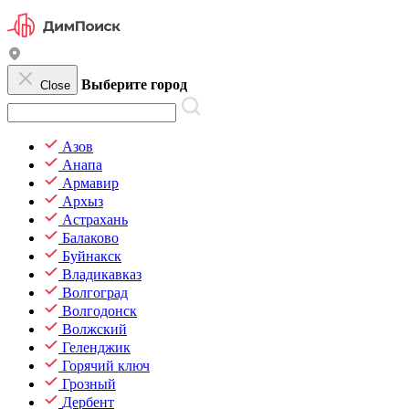
Выберите город
Close
Азов
Анапа
Армавир
Архыз
Астрахань
Балаково
Буйнакск
Владикавказ
Волгоград
Волгодонск
Волжский
Геленджик
Горячий ключ
Грозный
Дербент