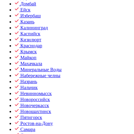
Домбай
Ейск
Избербаш
Казань
Калининград
Каспийск
Кизилюрт
Краснодар
Крымск
Майкоп
Махачкала
Минеральные Воды
Набережные челны
Назрань
Нальчик
Невинномысск
Новороссийск
Новочеркасск
Новошахтинск
Пятигорск
Ростов-на-Дону
Самара