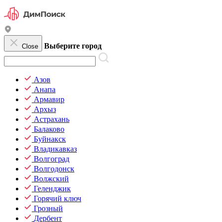
Выберите город
Close
Азов
Анапа
Армавир
Архыз
Астрахань
Балаково
Буйнакск
Владикавказ
Волгоград
Волгодонск
Волжский
Геленджик
Горячий ключ
Грозный
Дербент