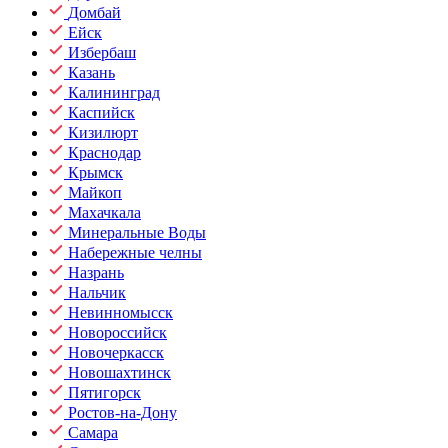
Домбай
Ейск
Избербаш
Казань
Калининград
Каспийск
Кизилюрт
Краснодар
Крымск
Майкоп
Махачкала
Минеральные Воды
Набережные челны
Назрань
Нальчик
Невинномысск
Новороссийск
Новочеркасск
Новошахтинск
Пятигорск
Ростов-на-Дону
Самара