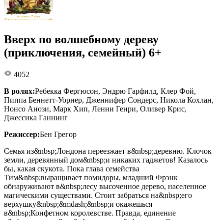
Вверх по волшебному дереву
(приключения, семейный) 6+
4052
В ролях:
Ребекка Фергюсон, Эндрю Гарфилд, Клер Фой,
Пиппа Беннетт-Уорнер, Дженнифер Сондерс, Никола Кохлан,
Нонсо Анози, Марк Хип, Ленни Генри, Оливер Крис,
Джессика Ганнинг
Режиссер:
Бен Грегор
Семья из&nbsp;Лондона переезжает в&nbsp;деревню. Клочок
земли, деревянный дом&nbsp;и никаких гаджетов! Казалось
бы, какая скукота. Пока глава семейства
Тим&nbsp;выращивает помидоры, младший Фрэнк
обнаруживают в&nbsp;лесу высоченное дерево, населенное
магическими существами. Стоит забраться на&nbsp;его
верхушку&nbsp;&mdash;&nbsp;и окажешься
в&nbsp;Конфетном королевстве. Правда, единение