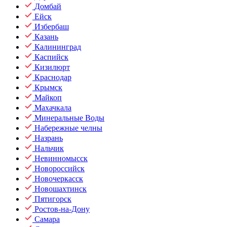
Домбай
Ейск
Избербаш
Казань
Калининград
Каспийск
Кизилюрт
Краснодар
Крымск
Майкоп
Махачкала
Минеральные Воды
Набережные челны
Назрань
Нальчик
Невинномысск
Новороссийск
Новочеркасск
Новошахтинск
Пятигорск
Ростов-на-Дону
Самара