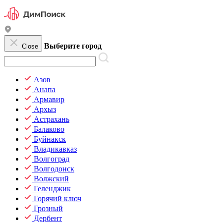
Выберите город
Close
Азов
Анапа
Армавир
Архыз
Астрахань
Балаково
Буйнакск
Владикавказ
Волгоград
Волгодонск
Волжский
Геленджик
Горячий ключ
Грозный
Дербент