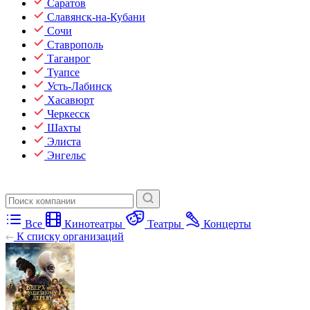
Саратов
Славянск-на-Кубани
Сочи
Ставрополь
Таганрог
Туапсе
Усть-Лабинск
Хасавюрт
Черкесск
Шахты
Элиста
Энгельс
Все
Кинотеатры
Театры
Концерты
К списку организаций