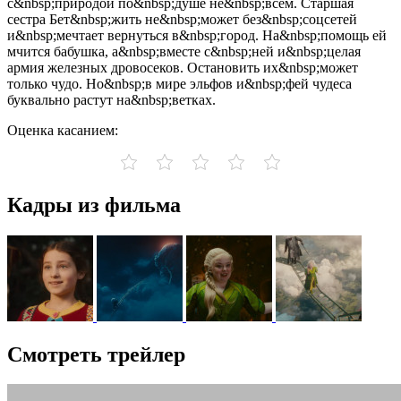
с&nbsp;природой по&nbsp;душе не&nbsp;всем. Старшая
сестра Бет&nbsp;жить не&nbsp;может без&nbsp;соцсетей
и&nbsp;мечтает вернуться в&nbsp;город. На&nbsp;помощь ей
мчится бабушка, а&nbsp;вместе с&nbsp;ней и&nbsp;целая
армия железных дровосеков. Остановить их&nbsp;может
только чудо. Но&nbsp;в мире эльфов и&nbsp;фей чудеса
буквально растут на&nbsp;ветках.
Оценка касанием:
Кадры из фильма
Смотреть трейлер