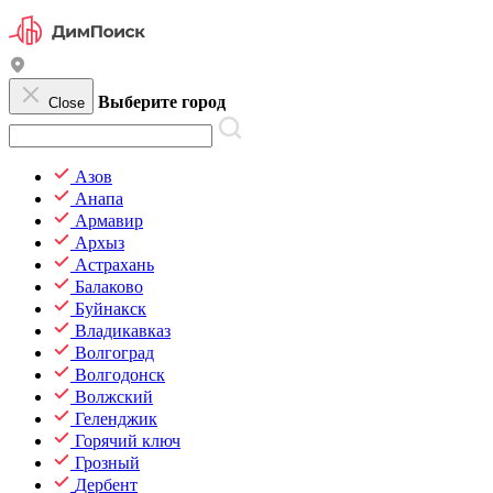
Выберите город
Close
Азов
Анапа
Армавир
Архыз
Астрахань
Балаково
Буйнакск
Владикавказ
Волгоград
Волгодонск
Волжский
Геленджик
Горячий ключ
Грозный
Дербент