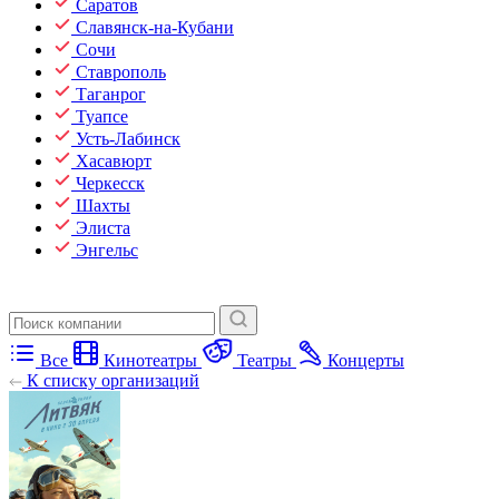
Саратов
Славянск-на-Кубани
Сочи
Ставрополь
Таганрог
Туапсе
Усть-Лабинск
Хасавюрт
Черкесск
Шахты
Элиста
Энгельс
Все
Кинотеатры
Театры
Концерты
К списку организаций