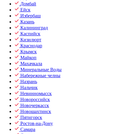
Домбай
Ейск
Избербаш
Казань
Калининград
Каспийск
Кизилюрт
Краснодар
Крымск
Майкоп
Махачкала
Минеральные Воды
Набережные челны
Назрань
Нальчик
Невинномысск
Новороссийск
Новочеркасск
Новошахтинск
Пятигорск
Ростов-на-Дону
Самара