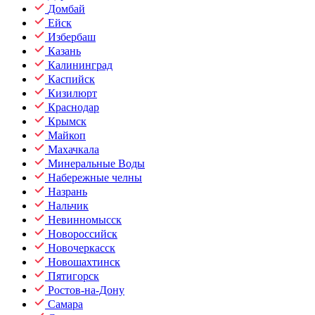
Домбай
Ейск
Избербаш
Казань
Калининград
Каспийск
Кизилюрт
Краснодар
Крымск
Майкоп
Махачкала
Минеральные Воды
Набережные челны
Назрань
Нальчик
Невинномысск
Новороссийск
Новочеркасск
Новошахтинск
Пятигорск
Ростов-на-Дону
Самара