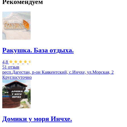
Рекомендуем
Ракушка. База отдыха.
4,8
51 отзыв
респ.Дагестан, р-он Каякентский, с.Инчхе, ул.Морская, 2
Круглосуточно
Домики у моря Инчхе.