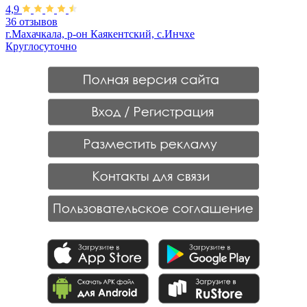
4,9
36 отзывов
г.Махачкала, р-он Каякентский, с.Инчхе
Круглосуточно