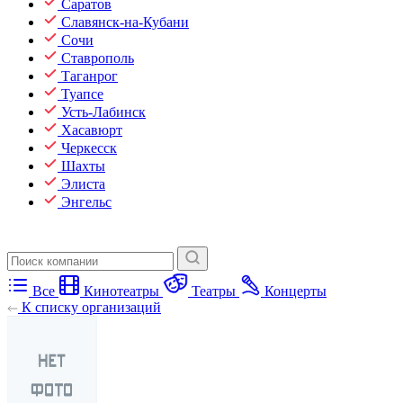
Саратов
Славянск-на-Кубани
Сочи
Ставрополь
Таганрог
Туапсе
Усть-Лабинск
Хасавюрт
Черкесск
Шахты
Элиста
Энгельс
Все
Кинотеатры
Театры
Концерты
К списку организаций