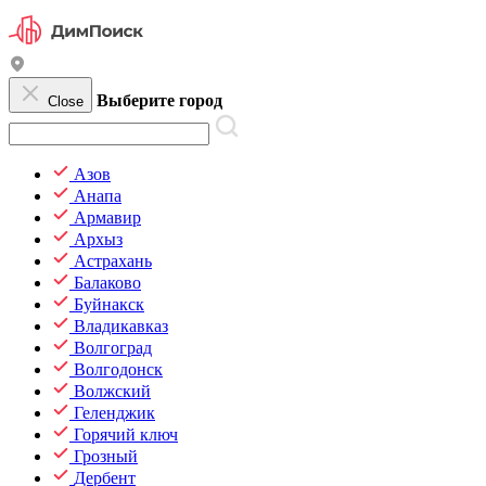
Выберите город
Close
Азов
Анапа
Армавир
Архыз
Астрахань
Балаково
Буйнакск
Владикавказ
Волгоград
Волгодонск
Волжский
Геленджик
Горячий ключ
Грозный
Дербент